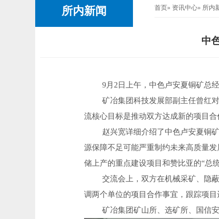
首页
»
资讯中心
» 所内
所内新闻
中
9月2日上午，中色卢安夏铜矿总
矿冶集团科技发展部副主任曾红
流核心目标是推动双方达成新的项目合
赵兴宽详细介绍了中色卢安夏铜
源保障不足可能严重制约未来高质量发
储上产的重点建设项目和赞比亚的“总
交流会上，双方在机械采矿、隐
调两个单位的项目合作事宜，跟踪项目
矿冶集团矿山所、选矿所、国信安